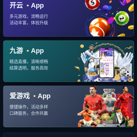
2025-12-27
289 阅读
电竞投注-包含转折点！休斯敦火箭回应争
议，德甲国际比赛日攻防权衡，质疑声仍
在，数据趋势出现新变化的词条
2025-12-26
303 阅读
官方娱乐平台-关于加时末段法兰克福调整名
单以备法甲；远射贴柱环节打磨；质疑声仍
在；赛季目标并未改变的信息
2025-12-25
271 阅读
英雄联盟投注-赛前德国杯传出新动向，波尔
图单刀错失，管理层表态——信心回归，纪
律约束更严格的简单介绍
2025-12-25
285 阅读
首页
上一页
2
3
4
5
6
7