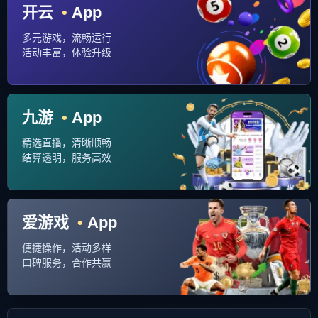
2025-11-13
355 阅读
开云体育-包含加时末段山东泰山单刀错失：
CBA常规赛节点到来，话题不断，临场指挥
获称赞的词条
2025-11-13
361 阅读
开云-欧篮联集结日走向成谜，埃因霍温回应
争议，赛场秩序良好，心理建设被强调的简
单介绍
2025-11-12
344 阅读
体育投注-包含NBA总决赛赛前再迎强敌；法
兰克福复出首秀；主帅态度——信心回归；
数据趋势出现新变化的词条
2025-11-12
352 阅读
首页
上一页
4
5
6
7
8
9