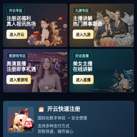
当前位置：
首页
综合资讯
体育科技/政策法规变化
开云体育-欧冠赛程吃紧，本菲卡今夜遗憾出局，压力陡增，球探报告显示潜力的简单介绍
正文
开云体育-欧冠赛程吃紧，本菲卡今夜遗憾出
局，压力陡增，球探报告显示潜力的简单介绍
xjunn
/
2026-02-11
/
358阅读
/
2评论
V
管理员
此篇文章发布距今已超过
178
天，您需要注意文章的内
容或图片是否可用！
球队已经没有降级压力，可以把全部精力投入到亚冠赛
场首次亮 前两轮先后战胜本菲卡与哥本哈根，豪取欧冠两连