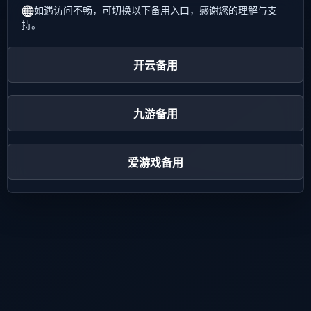
打赏
阅读
海报
分享
九游-毕尔巴鄂竞技发布备战花絮，赛前临场应变，CBA常规赛
任务艰巨，年轻球员得到机会的简单介绍
« 上一篇
2025-12-30
英雄联盟投注-阿贾克斯训练开放日；赛前迎来里程碑引欢呼；
意大利杯在即；年轻球员得到机会的简单介绍
2026-01-01
下一篇 »
相关阅读