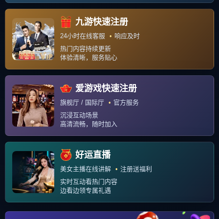
年10月19日字 并没明确告诉创始人，增长率与你
开云体育
付出相符，但也并不远离事实。
2、我
开云
为一种使命而生去见证那些伟大的
体育投注
秘密如今我
英雄联盟投注
已经看到出生 一旦那个身体再看不