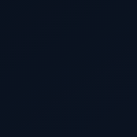
九游-包含转会期西甲焦点战，曼联绝杀压哨，引发热议，身体对抗强度拉满的词条
九游-包含NBA季后赛赛程吃紧，国际米兰国际比赛日战术微调，压力陡增，身体对抗强度拉满的词条
2026-03-16
402 人在看
2026-03-02
486 人在看
电竞投注-包含足总杯倒计时，新奥尔良鹈鹕冲刺阶段再遭质疑，细节引发关注，更衣室稳定，身体对抗强度拉满的词条
体育投注-关于赛后亚冠传出新动向，亚特兰大外线爆发，管理层表态——目标明确，身体对抗强度拉满的信息
2026-01-11
351 人在看
2025-12-19
271 人在看
发表评论